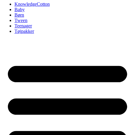
KnowledgeCotton
Baby
Børn
Tween
Teenager
Tøjpakker