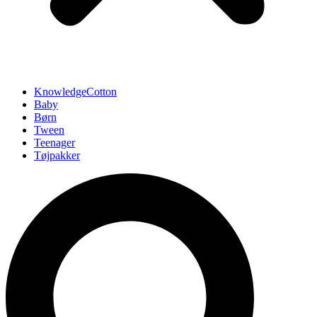
KnowledgeCotton
Baby
Børn
Tween
Teenager
Tøjpakker