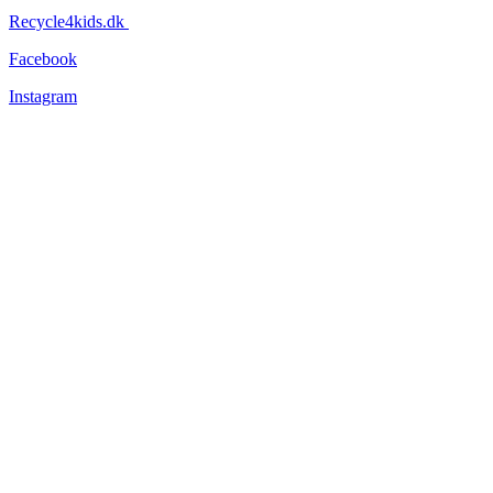
Recycle4kids.dk
Facebook
Instagram
Information
Tøjets stand
Om os
Forsendelse og levering
Returnering
Persondatapolitik
Handelsbetingelser
Nyhedsbev
Vær altid opdateret – vi lover, at vi ikke sender dig unødige
nyheder!