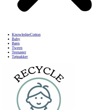
KnowledgeCotton
Baby
Børn
Tween
Teenager
Tøjpakker