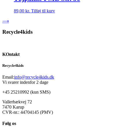
89,00
kr.
Tilføj til kurv
⟶
Recycle4kids
KOntakt
Recycle4kids
Email:
info@recycle4kids.dk
Vi svarer indenfor 2 dage
+45 25210992 (kun SMS)
Vallerbækvej 72
7470 Karup
CVR-nr.: 44704145 (PMV)
Følg os