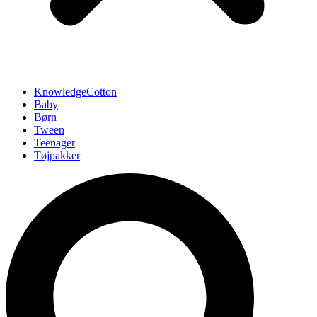
KnowledgeCotton
Baby
Børn
Tween
Teenager
Tøjpakker