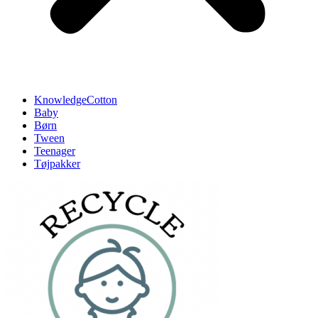
KnowledgeCotton
Baby
Børn
Tween
Teenager
Tøjpakker