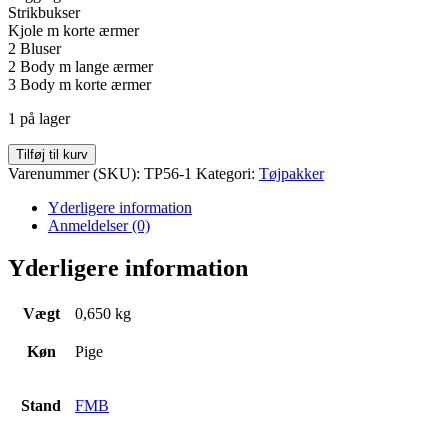
Strikbukser
Kjole m korte ærmer
2 Bluser
2 Body m lange ærmer
3 Body m korte ærmer
1 på lager
Tøjpakke
Tilføj til kurv
FMB
Varenummer (SKU):
TP56-1
Kategori:
Tøjpakker
Str.
56
Yderligere information
antal
Anmeldelser (0)
Yderligere information
Vægt
0,650 kg
Køn
Pige
Stand
FMB