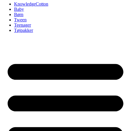
KnowledgeCotton
Baby
Børn
Tween
Teenager
Tøjpakker