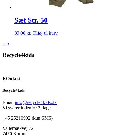
Sæt Str. 50
39,00
kr.
Tilføj til kurv
⟶
Recycle4kids
KOntakt
Recycle4kids
Email:
info@recycle4kids.dk
Vi svarer indenfor 2 dage
+45 25210992 (kun SMS)
Vallerbækvej 72
7470 Karup