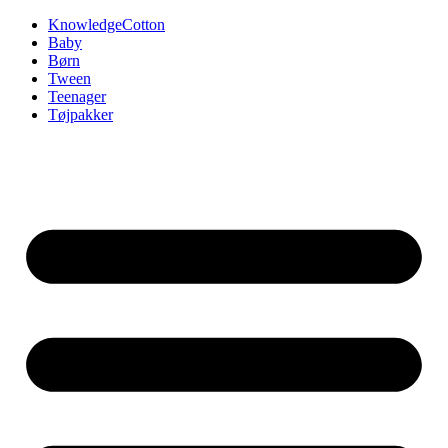
Videre
KnowledgeCotton
til
Baby
indhold
Børn
Tween
Teenager
Tøjpakker