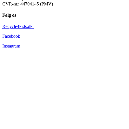
CVR-nr.: 44704145 (PMV)
Følg os
Recycle4kids.dk
Facebook
Instagram
Information
Tøjets stand
Om os
Forsendelse og levering
Returnering
Persondatapolitik
Handelsbetingelser
Nyhedsbev