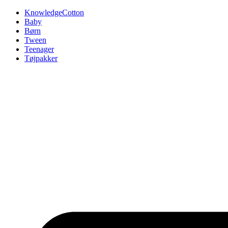
Videre
KnowledgeCotton
til
Baby
indhold
Børn
Tween
Teenager
Tøjpakker