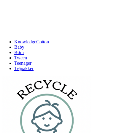
KnowledgeCotton
Baby
Børn
Tween
Teenager
Tøjpakker