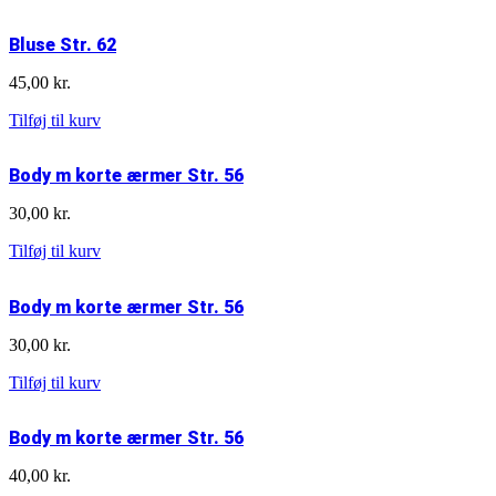
Str.
56
Bluse Str. 62
antal
45,00
kr.
Bluse
Tilføj til kurv
Str.
62
Body m korte ærmer Str. 56
antal
30,00
kr.
Body
Tilføj til kurv
m
korte
Body m korte ærmer Str. 56
ærmer
Str.
30,00
kr.
56
antal
Body
Tilføj til kurv
m
korte
Body m korte ærmer Str. 56
ærmer
Str.
40,00
kr.
56