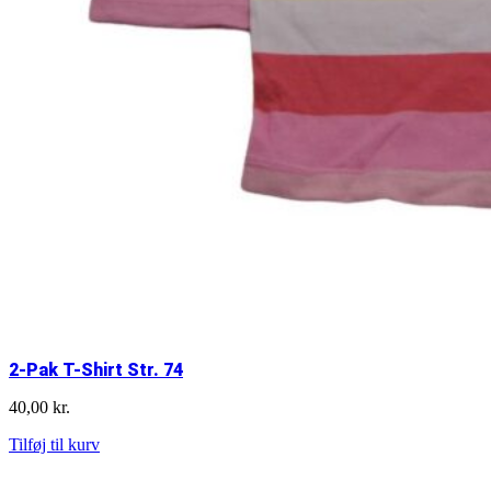
2-Pak T-Shirt Str. 74
40,00
kr.
2-
Tilføj til kurv
Pak
T-