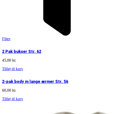
Filter
2 Pak bukser Str. 62
45,00
kr.
2
Tilføj til kurv
Pak
bukser
2-pak body m lange ærmer Str. 56
Str.
62
60,00
kr.
antal
2-
Tilføj til kurv
pak
body
m