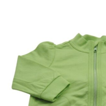
Shirt
Str.
74
antal