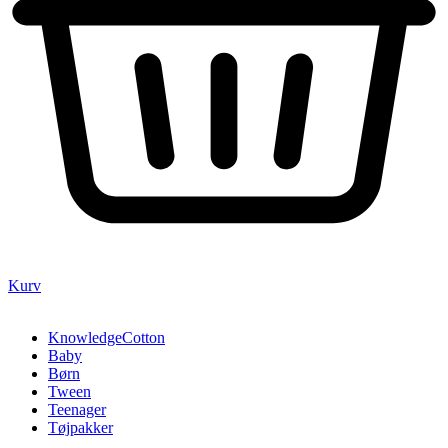
Kurv
KnowledgeCotton
Baby
Børn
Tween
Teenager
Tøjpakker