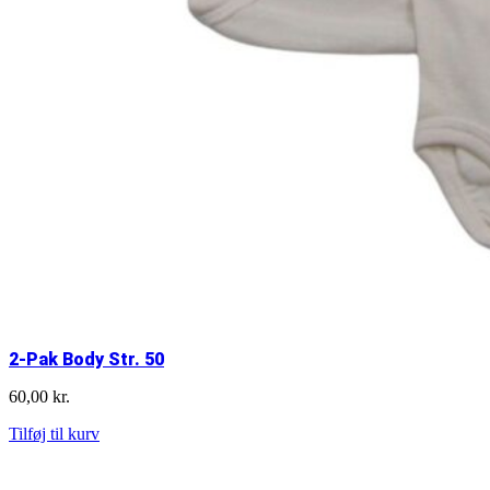
2-Pak Body Str. 50
60,00
kr.
2-
Tilføj til kurv
Pak
Body