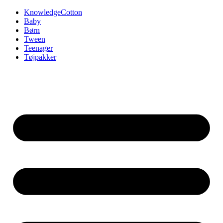
Videre
KnowledgeCotton
til
Baby
indhold
Børn
Tween
Teenager
Tøjpakker