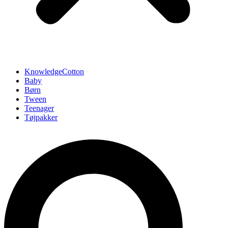
KnowledgeCotton
Baby
Børn
Tween
Teenager
Tøjpakker