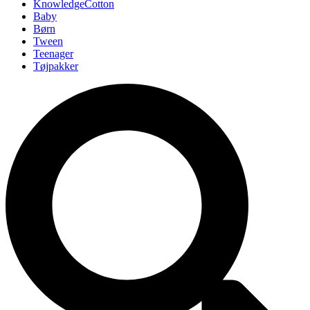
KnowledgeCotton
Baby
Børn
Tween
Teenager
Tøjpakker