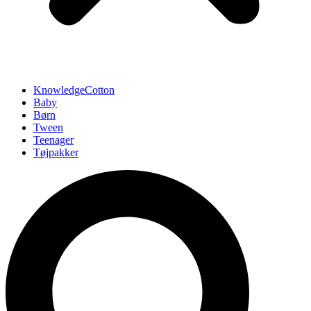
KnowledgeCotton
Baby
Børn
Tween
Teenager
Tøjpakker