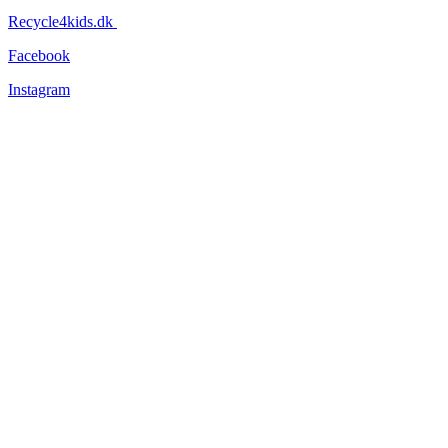
Recycle4kids.dk
Facebook
Instagram
Information
Tøjets stand
Om os
Forsendelse og levering
Returnering
Persondatapolitik
Handelsbetingelser
Nyhedsbev
Vær altid opdateret – vi lover, at vi ikke sender dig unødige
nyheder!