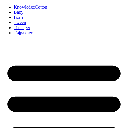
Videre
KnowledgeCotton
til
Baby
indhold
Børn
Tween
Teenager
Tøjpakker