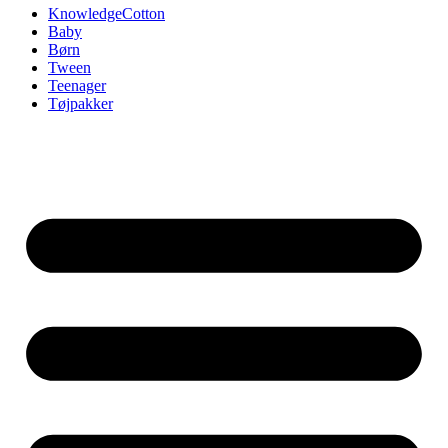
KnowledgeCotton
Baby
Børn
Tween
Teenager
Tøjpakker