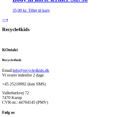
35,00
kr.
Tilføj til kurv
⟶
Recycle4kids
KOntakt
Recycle4kids
Email:
info@recycle4kids.dk
Vi svarer indenfor 2 dage
+45 25210992 (kun SMS)
Vallerbækvej 72
7470 Karup
CVR-nr.: 44704145 (PMV)
Følg os