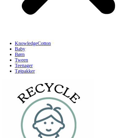
KnowledgeCotton
Baby
Børn
Tween
Teenager
Tøjpakker