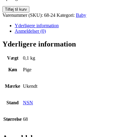
Bukser
Tilføj til kurv
Str.
Varenummer (SKU):
68-24
Kategori:
Baby
68
antal
Yderligere information
Anmeldelser (0)
Yderligere information
Vægt
0,1 kg
Køn
Pige
Mærke
Ukendt
Stand
NSN
Størrelse
68