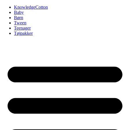
Videre
KnowledgeCotton
til
Baby
indhold
Børn
Tween
Teenager
Tøjpakker