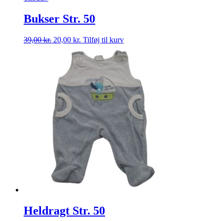
Bukser Str. 50
Den
Den
39,00
kr.
20,00
kr.
Tilføj til kurv
oprindelige
aktuelle
pris
pris
var:
er:
39,00 kr..
20,00 kr..
Heldragt Str. 50