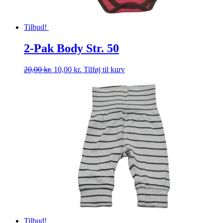
Tilbud!
2-Pak Body Str. 50
Den
Den
20,00
kr.
10,00
kr.
Tilføj til kurv
oprindelige
aktuelle
pris
pris
var:
er:
20,00 kr..
10,00 kr..
Tilbud!