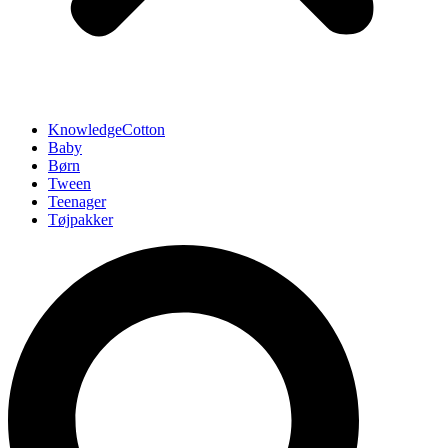
KnowledgeCotton
Baby
Børn
Tween
Teenager
Tøjpakker