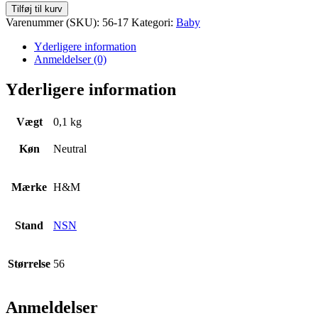
Bukser
Tilføj til kurv
Str.
Varenummer (SKU):
56-17
Kategori:
Baby
56
antal
Yderligere information
Anmeldelser (0)
Yderligere information
Vægt
0,1 kg
Køn
Neutral
Mærke
H&M
Stand
NSN
Størrelse
56
Anmeldelser