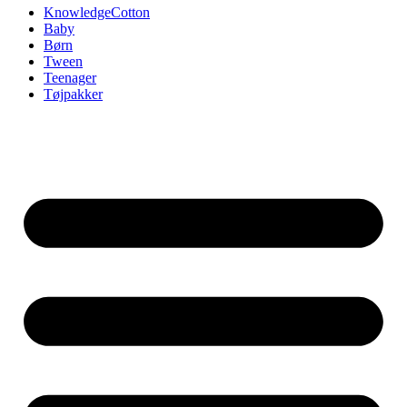
KnowledgeCotton
Baby
Børn
Tween
Teenager
Tøjpakker