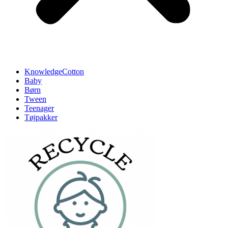
KnowledgeCotton
Baby
Børn
Tween
Teenager
Tøjpakker