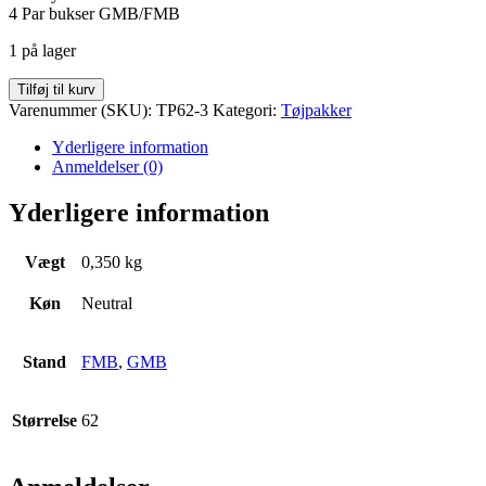
4 Par bukser GMB/FMB
1 på lager
Tøjpakke
Tilføj til kurv
FMB
Varenummer (SKU):
TP62-3
Kategori:
Tøjpakker
Str.
62
Yderligere information
antal
Anmeldelser (0)
Yderligere information
Vægt
0,350 kg
Køn
Neutral
Stand
FMB
,
GMB
Størrelse
62