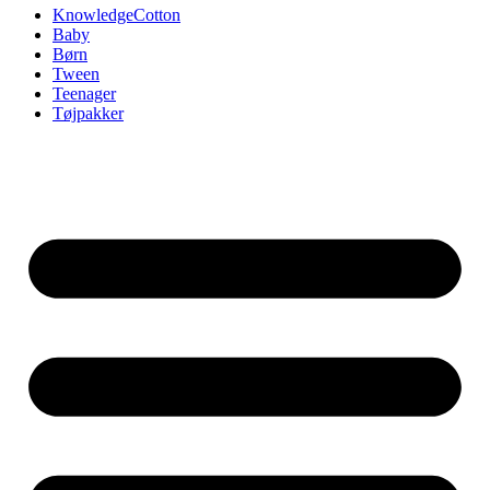
KnowledgeCotton
Baby
Børn
Tween
Teenager
Tøjpakker