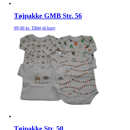
Tøjpakke GMB Str. 56
99,00
kr.
Tilføj til kurv
Tøjpakke Str. 50