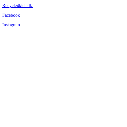
Recycle4kids.dk
Facebook
Instagram
Information
Tøjets stand
Om os
Forsendelse og levering
Returnering
Persondatapolitik
Handelsbetingelser
Nyhedsbev
Vær altid opdateret – vi lover, at vi ikke sender dig unødige
nyheder!