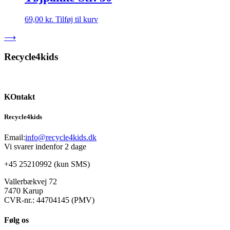
69,00
kr.
Tilføj til kurv
⟶
Recycle4kids
KOntakt
Recycle4kids
Email:
info@recycle4kids.dk
Vi svarer indenfor 2 dage
+45 25210992 (kun SMS)
Vallerbækvej 72
7470 Karup
CVR-nr.: 44704145 (PMV)
Følg os