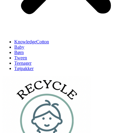
KnowledgeCotton
Baby
Børn
Tween
Teenager
Tøjpakker