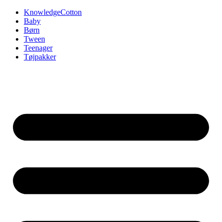
Videre
KnowledgeCotton
til
Baby
indhold
Børn
Tween
Teenager
Tøjpakker