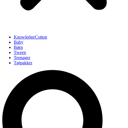
KnowledgeCotton
Baby
Børn
Tween
Teenager
Tøjpakker