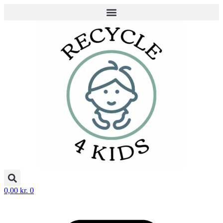
Videre
til
indhold
0,00
kr.
0