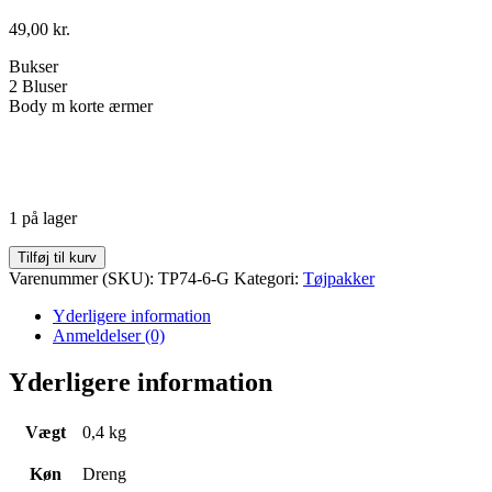
49,00
kr.
Bukser
2 Bluser
Body m korte ærmer
1 på lager
Tøjpakke
Tilføj til kurv
GMB
Varenummer (SKU):
TP74-6-G
Kategori:
Tøjpakker
Str.
74
Yderligere information
antal
Anmeldelser (0)
Yderligere information
Vægt
0,4 kg
Køn
Dreng