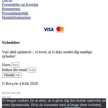
Om os
Forsendelse og levering
Returnering
Persondatapolitik
Handelsbetingelser
Nyhedsbev
Vær altid opdateret – vi lover, at vi ikke sender dig unødige
nyheder!
Navn
Indtast din email
Tilmeld ⟶
© Recycle 4 Kids 2026
Vi bruger cookies for at sikre, at vi giver dig den bedste oplevelse på
vores hjemmeside. Hvis du fortsætter med at bruge dette websted,