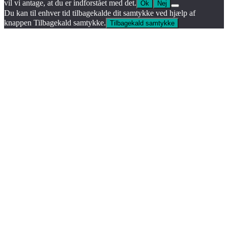
vil vi antage, at du er indforstået med det.
Ok
Nej
Du kan til enhver tid tilbagekalde dit samtykke ved hjælp af
knappen Tilbagekald samtykke.
Tilbagekald samtykke