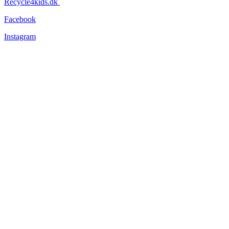
Recycle4kids.dk
Facebook
Instagram
Information
Tøjets stand
Om os
Forsendelse og levering
Returnering
Persondatapolitik
Handelsbetingelser
Nyhedsbev
Vær altid opdateret – vi lover, at vi ikke sender dig unødige
nyheder!
Navn