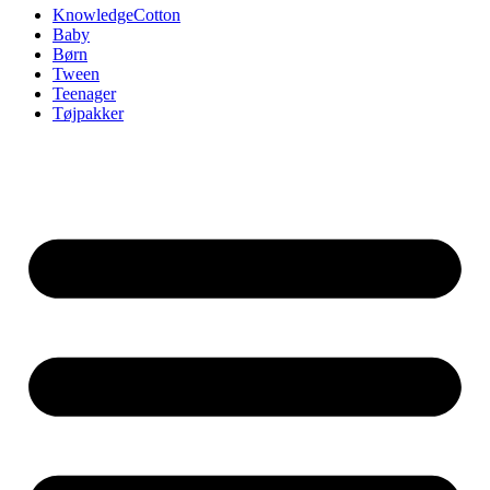
KnowledgeCotton
Baby
Børn
Tween
Teenager
Tøjpakker