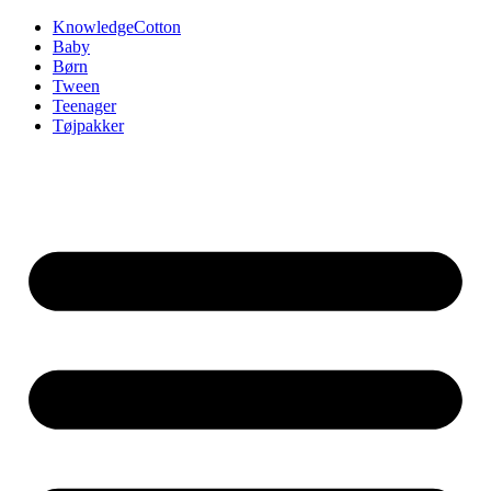
Videre
KnowledgeCotton
til
Baby
indhold
Børn
Tween
Teenager
Tøjpakker