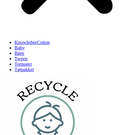
KnowledgeCotton
Baby
Børn
Tween
Teenager
Tøjpakker