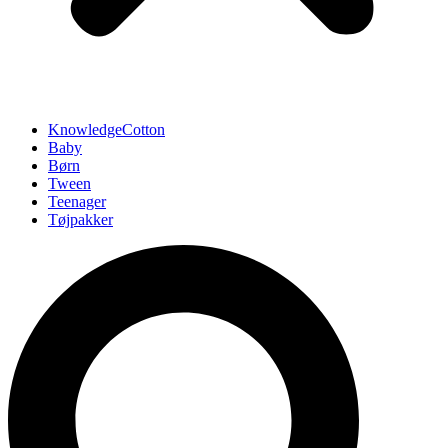
KnowledgeCotton
Baby
Børn
Tween
Teenager
Tøjpakker