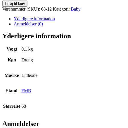
T-
Tilføj til kurv
Shirt
Varenummer (SKU):
68-12
Kategori:
Baby
Str.
68
Yderligere information
antal
Anmeldelser (0)
Yderligere information
Vægt
0,1 kg
Køn
Dreng
Mærke
Littleone
Stand
FMB
Størrelse
68
Anmeldelser