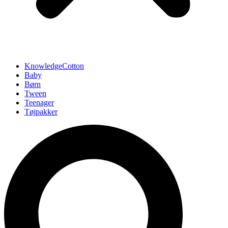
KnowledgeCotton
Baby
Børn
Tween
Teenager
Tøjpakker