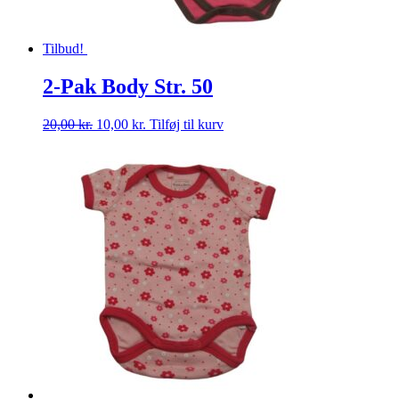
Tilbud!
2-Pak Body Str. 50
Den
Den
20,00
kr.
10,00
kr.
Tilføj til kurv
oprindelige
aktuelle
pris
pris
var:
er:
20,00 kr..
10,00 kr..