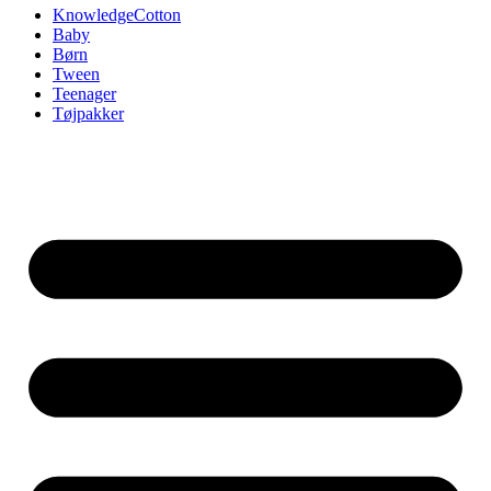
KnowledgeCotton
Baby
Børn
Tween
Teenager
Tøjpakker