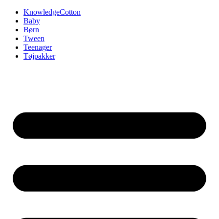
Videre
KnowledgeCotton
til
Baby
indhold
Børn
Tween
Teenager
Tøjpakker