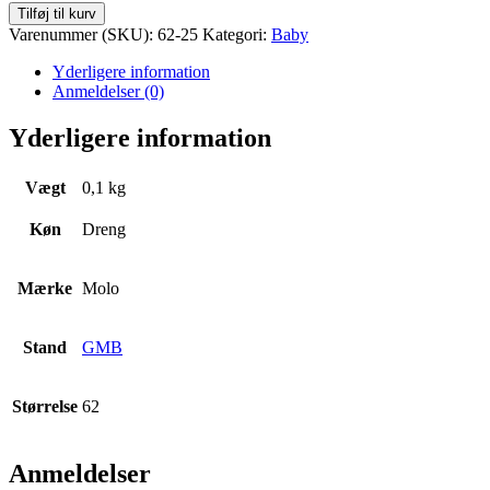
Sommerdragt
Tilføj til kurv
Str.
Varenummer (SKU):
62-25
Kategori:
Baby
62
antal
Yderligere information
Anmeldelser (0)
Yderligere information
Vægt
0,1 kg
Køn
Dreng
Mærke
Molo
Stand
GMB
Størrelse
62
Anmeldelser