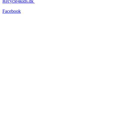
Recycle4kids.dk
Facebook
Instagram
Information
Tøjets stand
Om os
Forsendelse og levering
Returnering
Persondatapolitik
Handelsbetingelser
Nyhedsbev
Vær altid opdateret – vi lover, at vi ikke sender dig unødige
nyheder!