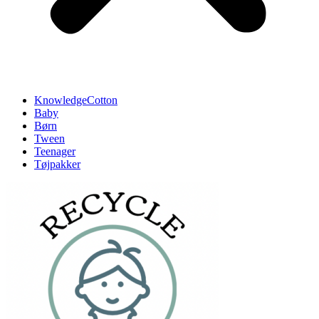
KnowledgeCotton
Baby
Børn
Tween
Teenager
Tøjpakker