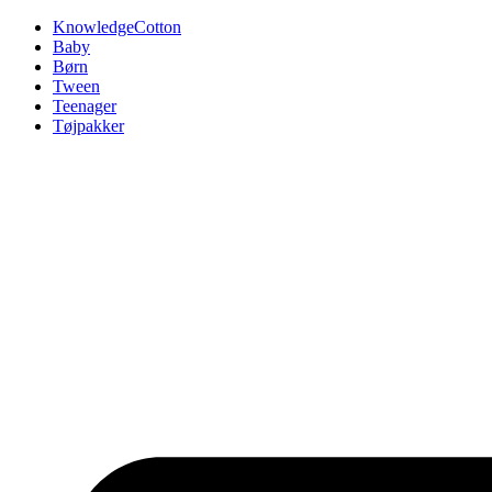
Videre
KnowledgeCotton
til
Baby
indhold
Børn
Tween
Teenager
Tøjpakker