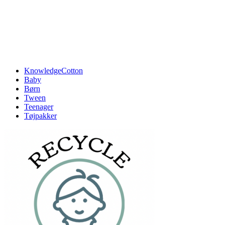
KnowledgeCotton
Baby
Børn
Tween
Teenager
Tøjpakker