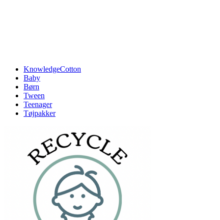
KnowledgeCotton
Baby
Børn
Tween
Teenager
Tøjpakker