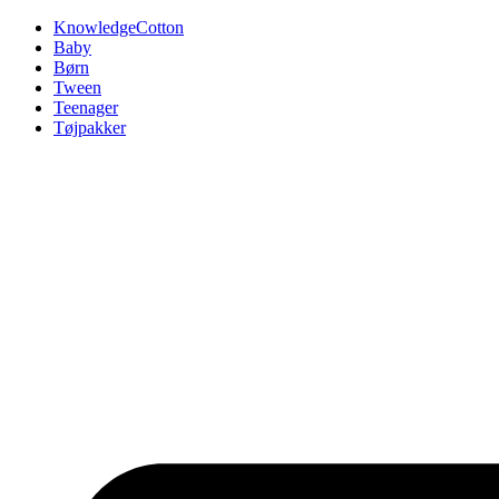
Videre
KnowledgeCotton
til
Baby
indhold
Børn
Tween
Teenager
Tøjpakker