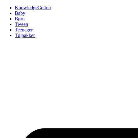
Videre
KnowledgeCotton
til
Baby
indhold
Børn
Tween
Teenager
Tøjpakker