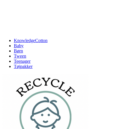
KnowledgeCotton
Baby
Børn
Tween
Teenager
Tøjpakker