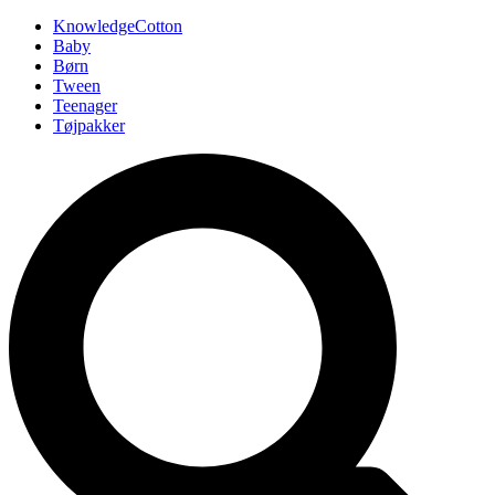
KnowledgeCotton
Baby
Børn
Tween
Teenager
Tøjpakker