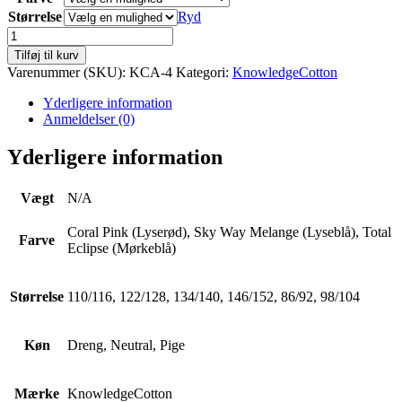
Størrelse
Ryd
Bukser
Jog
Tilføj til kurv
antal
Varenummer (SKU):
KCA-4
Kategori:
KnowledgeCotton
Yderligere information
Anmeldelser (0)
Yderligere information
Vægt
N/A
Coral Pink (Lyserød), Sky Way Melange (Lyseblå), Total
Farve
Eclipse (Mørkeblå)
Størrelse
110/116, 122/128, 134/140, 146/152, 86/92, 98/104
Køn
Dreng, Neutral, Pige
Mærke
KnowledgeCotton