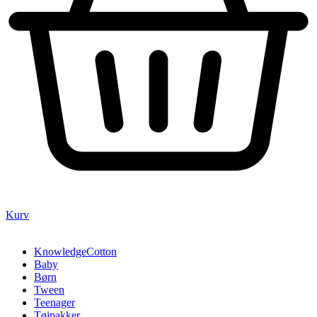
Kurv
KnowledgeCotton
Baby
Børn
Tween
Teenager
Tøjpakker