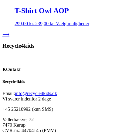
pris
pris
har
på
var:
er:
flere
T-Shirt Owl AOP
varesiden
299,00 kr..
239,00 kr..
varianter.
Mulighederne
Den
Den
Dette
299,00
kr.
239,00
kr.
Vælg muligheder
kan
oprindelige
aktuelle
vare
vælges
⟶
pris
pris
har
på
var:
er:
flere
varesiden
299,00 kr..
239,00 kr..
varianter.
Recycle4kids
Mulighederne
kan
vælges
på
KOntakt
varesiden
Recycle4kids
Email:
info@recycle4kids.dk
Vi svarer indenfor 2 dage
+45 25210992 (kun SMS)
Vallerbækvej 72
7470 Karup
CVR-nr.: 44704145 (PMV)