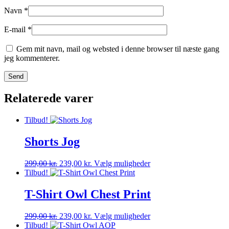
Navn
*
E-mail
*
Gem mit navn, mail og websted i denne browser til næste gang
jeg kommenterer.
Relaterede varer
Tilbud!
Shorts Jog
Den
Den
Dette
299,00
kr.
239,00
kr.
Vælg muligheder
oprindelige
aktuelle
vare
Tilbud!
pris
pris
har
var:
er:
flere
T-Shirt Owl Chest Print
299,00 kr..
239,00 kr..
varianter.
Mulighederne
Den
Den
Dette
299,00
kr.
239,00
kr.
Vælg muligheder
kan
oprindelige
aktuelle
vare
Tilbud!
vælges