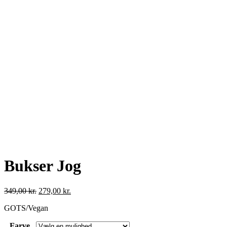
Bukser Jog
Den
Den
349,00
kr.
279,00
kr.
oprindelige
aktuelle
GOTS/Vegan
pris
pris
var:
er:
Farve
349,00 kr..
279,00 kr..