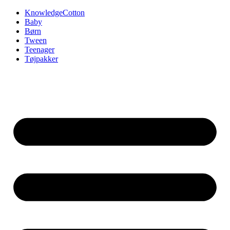
Videre
KnowledgeCotton
til
Baby
indhold
Børn
Tween
Teenager
Tøjpakker