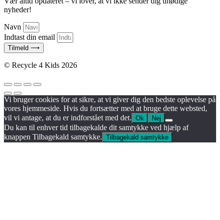
Vær altid opdateret – vi lover, at vi ikke sender dig unødige
nyheder!
Navn
Indtast din email
Tilmeld ⟶
© Recycle 4 Kids 2026
Vi bruger cookies for at sikre, at vi giver dig den bedste oplevelse på
vores hjemmeside. Hvis du fortsætter med at bruge dette websted,
vil vi antage, at du er indforstået med det.
Ok
Nej
Du kan til enhver tid tilbagekalde dit samtykke ved hjælp af
knappen Tilbagekald samtykke.
Tilbagekald samtykke