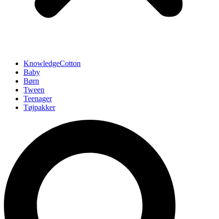
KnowledgeCotton
Baby
Børn
Tween
Teenager
Tøjpakker