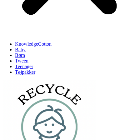
KnowledgeCotton
Baby
Børn
Tween
Teenager
Tøjpakker