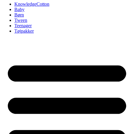
KnowledgeCotton
Baby
Børn
Tween
Teenager
Tøjpakker