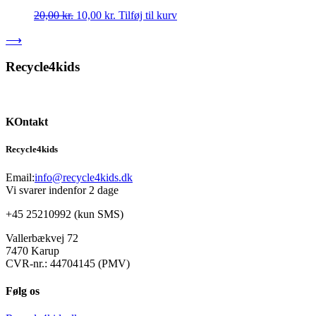
Den
Den
20,00
kr.
10,00
kr.
Tilføj til kurv
oprindelige
aktuelle
⟶
pris
pris
var:
er:
20,00 kr..
10,00 kr..
Recycle4kids
KOntakt
Recycle4kids
Email:
info@recycle4kids.dk
Vi svarer indenfor 2 dage
+45 25210992 (kun SMS)
Vallerbækvej 72
7470 Karup
CVR-nr.: 44704145 (PMV)
Følg os