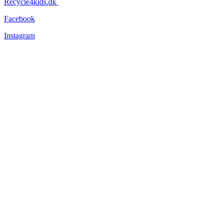
Recycle4kids.dk
Facebook
Instagram
Information
Tøjets stand
Om os
Forsendelse og levering
Returnering
Persondatapolitik
Handelsbetingelser
Nyhedsbev
Vær altid opdateret – vi lover, at vi ikke sender dig unødige
nyheder!
Navn