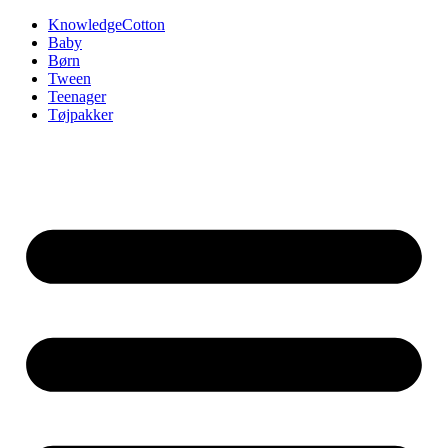
Videre
KnowledgeCotton
til
Baby
indhold
Børn
Tween
Teenager
Tøjpakker