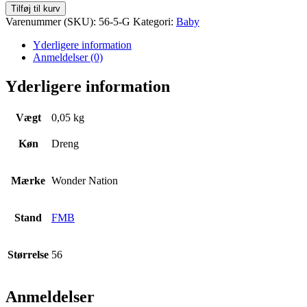
Body
Tilføj til kurv
m
Varenummer (SKU):
56-5-G
Kategori:
Baby
korte
ærmer
Yderligere information
Str.
Anmeldelser (0)
56
antal
Yderligere information
Vægt
0,05 kg
Køn
Dreng
Mærke
Wonder Nation
Stand
FMB
Størrelse
56
Anmeldelser