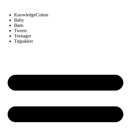
KnowledgeCotton
Baby
Børn
Tween
Teenager
Tøjpakker