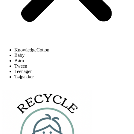
KnowledgeCotton
Baby
Børn
Tween
Teenager
Tøjpakker