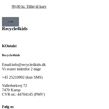
99,00
kr.
Tilføj til kurv
⟶
Recycle4kids
KOntakt
Recycle4kids
Email:
info@recycle4kids.dk
Vi svarer indenfor 2 dage
+45 25210992 (kun SMS)
Vallerbækvej 72
7470 Karup
CVR-nr.: 44704145 (PMV)
Følg os