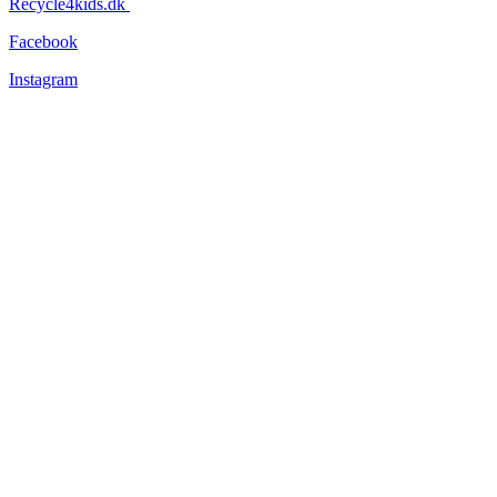
Recycle4kids.dk
Facebook
Instagram
Information
Tøjets stand
Om os
Forsendelse og levering
Returnering
Persondatapolitik
Handelsbetingelser
Nyhedsbev
Vær altid opdateret – vi lover, at vi ikke sender dig unødige
nyheder!
Navn