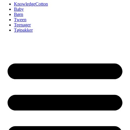
KnowledgeCotton
Baby
Børn
Tween
Teenager
Tøjpakker