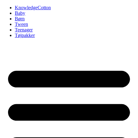
Videre
KnowledgeCotton
til
Baby
indhold
Børn
Tween
Teenager
Tøjpakker