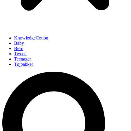
KnowledgeCotton
Baby
Børn
Tween
Teenager
Tøjpakker