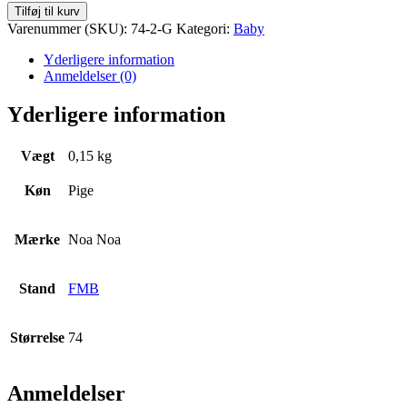
Strikcardigan
Tilføj til kurv
Str.
Varenummer (SKU):
74-2-G
Kategori:
Baby
74
antal
Yderligere information
Anmeldelser (0)
Yderligere information
Vægt
0,15 kg
Køn
Pige
Mærke
Noa Noa
Stand
FMB
Størrelse
74
Anmeldelser