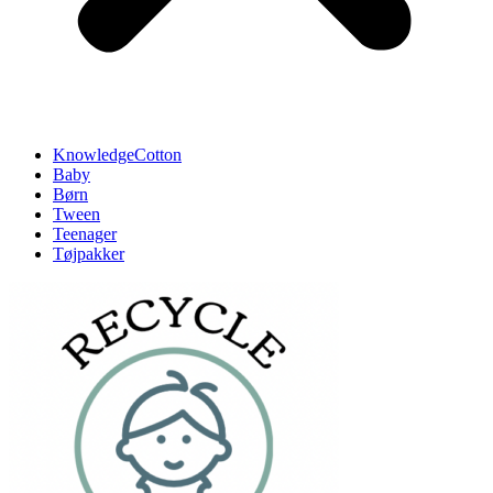
KnowledgeCotton
Baby
Børn
Tween
Teenager
Tøjpakker