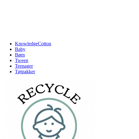
KnowledgeCotton
Baby
Børn
Tween
Teenager
Tøjpakker