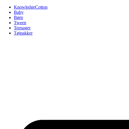
Videre
KnowledgeCotton
til
Baby
indhold
Børn
Tween
Teenager
Tøjpakker