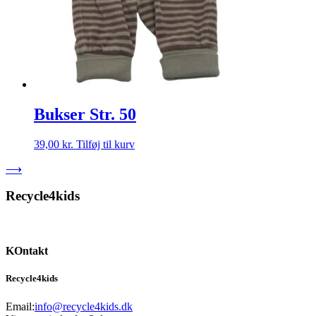
Bukser Str. 50
39,00
kr.
Tilføj til kurv
⟶
Recycle4kids
KOntakt
Recycle4kids
Email:
info@recycle4kids.dk