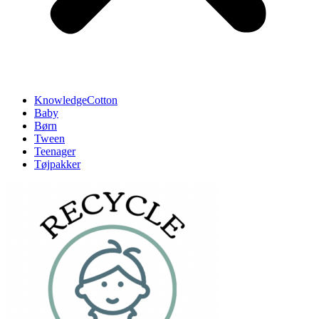
KnowledgeCotton
Baby
Børn
Tween
Teenager
Tøjpakker