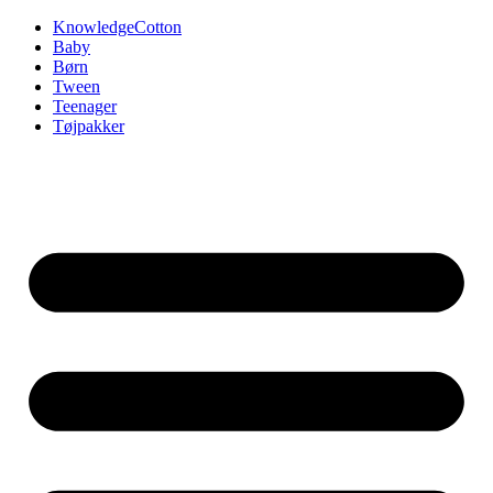
Videre
KnowledgeCotton
til
Baby
indhold
Børn
Tween
Teenager
Tøjpakker