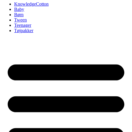
KnowledgeCotton
Baby
Børn
Tween
Teenager
Tøjpakker