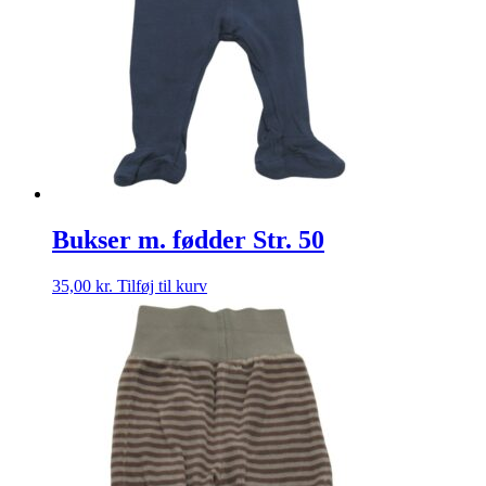
Bukser m. fødder Str. 50
35,00
kr.
Tilføj til kurv