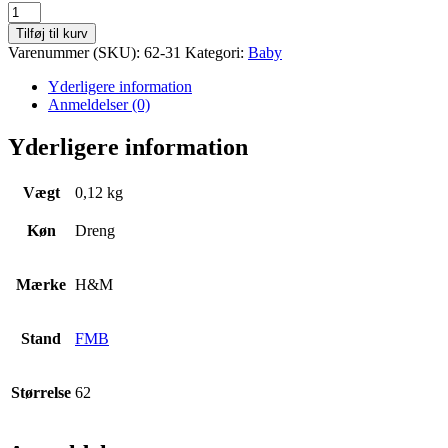
Hættetrøje
m
Tilføj til kurv
lynlås
Varenummer (SKU):
62-31
Kategori:
Baby
Str.
62
Yderligere information
antal
Anmeldelser (0)
Yderligere information
Vægt
0,12 kg
Køn
Dreng
Mærke
H&M
Stand
FMB
Størrelse
62