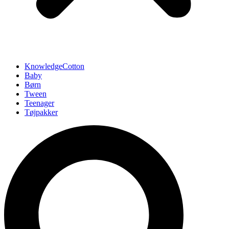
KnowledgeCotton
Baby
Børn
Tween
Teenager
Tøjpakker