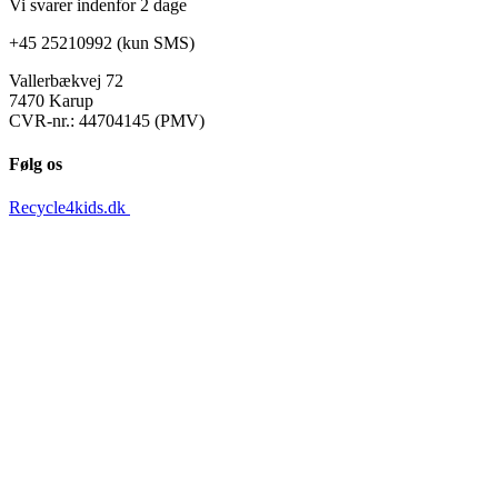
Vi svarer indenfor 2 dage
+45 25210992 (kun SMS)
Vallerbækvej 72
7470 Karup
CVR-nr.: 44704145 (PMV)
Følg os
Recycle4kids.dk
Facebook
Instagram
Information
Tøjets stand
Om os
Forsendelse og levering
Returnering
Persondatapolitik