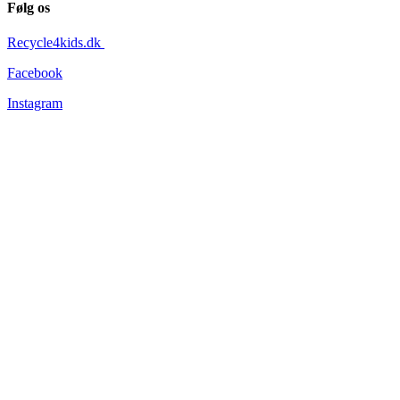
Følg os
Recycle4kids.dk
Facebook
Instagram
Information
Tøjets stand
Om os
Forsendelse og levering
Returnering
Persondatapolitik
Handelsbetingelser
Nyhedsbev
Vær altid opdateret – vi lover, at vi ikke sender dig unødige