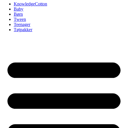
KnowledgeCotton
Baby
Børn
Tween
Teenager
Tøjpakker