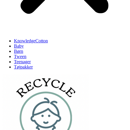
KnowledgeCotton
Baby
Børn
Tween
Teenager
Tøjpakker