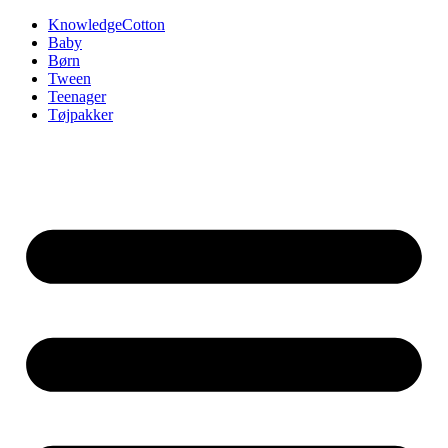
Videre
KnowledgeCotton
til
Baby
indhold
Børn
Tween
Teenager
Tøjpakker