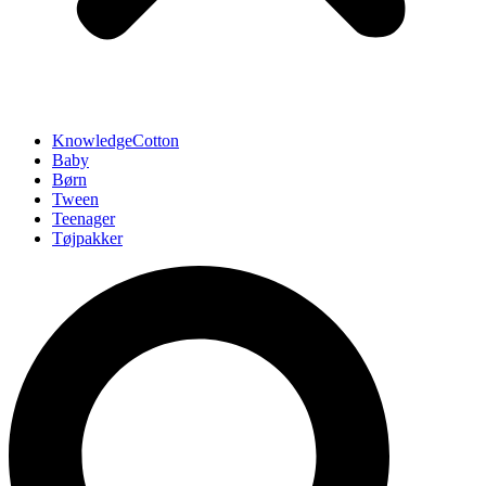
KnowledgeCotton
Baby
Børn
Tween
Teenager
Tøjpakker