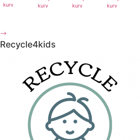
kurv
kurv
kurv
kurv
⟶
Recycle4kids