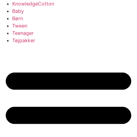
Videre
KnowledgeCotton
til
Baby
indhold
Børn
Tween
Teenager
Tøjpakker