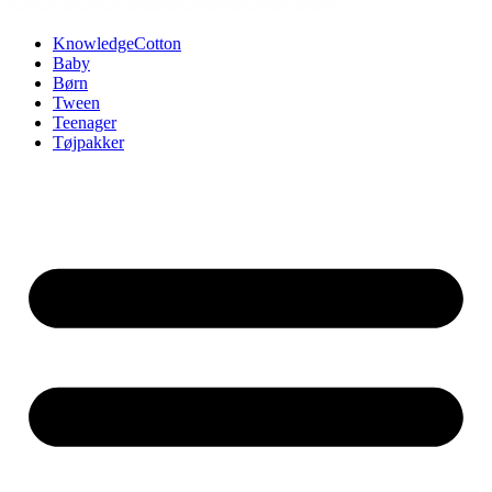
KnowledgeCotton
Baby
Børn
Tween
Teenager
Tøjpakker