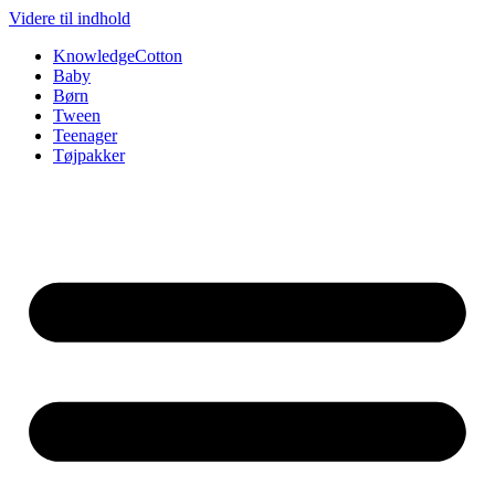
Videre til indhold
KnowledgeCotton
Baby
Børn
Tween
Teenager
Tøjpakker