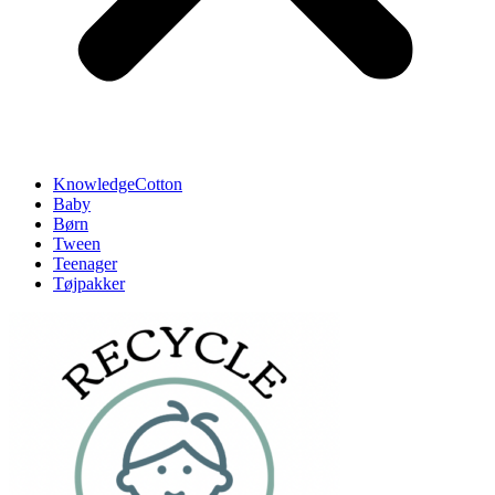
KnowledgeCotton
Baby
Børn
Tween
Teenager
Tøjpakker