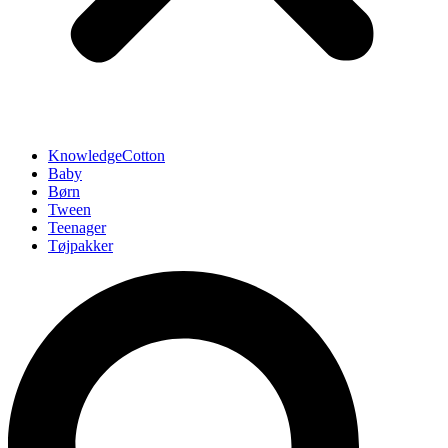
KnowledgeCotton
Baby
Børn
Tween
Teenager
Tøjpakker