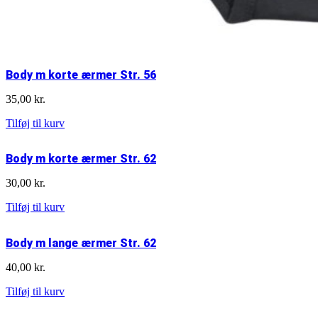
Body m korte ærmer Str. 56
35,00
kr.
Body
Tilføj til kurv
m
korte
Body m korte ærmer Str. 62
ærmer
Str.
30,00
kr.
56
antal
Body
Tilføj til kurv
m
korte
Body m lange ærmer Str. 62
ærmer
Str.
40,00
kr.
62
antal
Body
Tilføj til kurv
m
lange