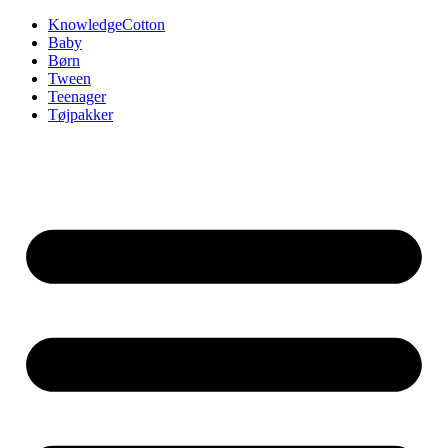
Videre
KnowledgeCotton
til
Baby
indhold
Børn
Tween
Teenager
Tøjpakker