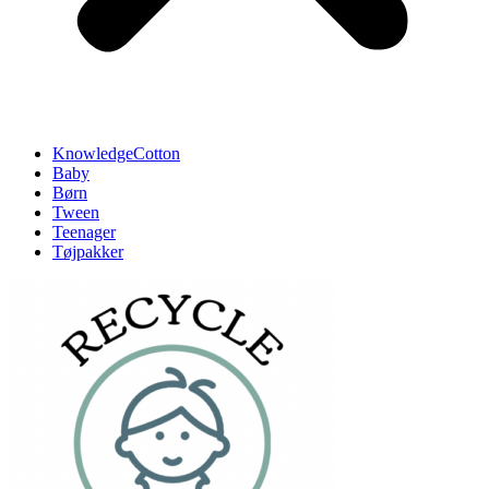
KnowledgeCotton
Baby
Børn
Tween
Teenager
Tøjpakker