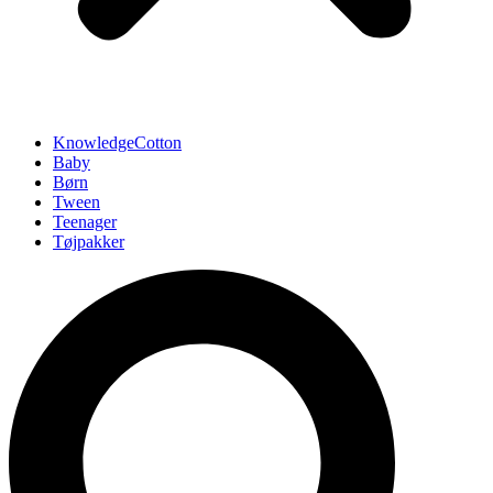
KnowledgeCotton
Baby
Børn
Tween
Teenager
Tøjpakker