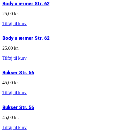
Body u ærmer Str. 62
ærmer
Str.
25,00
kr.
62
antal
Body
Tilføj til kurv
u
ærmer
Body u ærmer Str. 62
Str.
62
25,00
kr.
antal
Body
Tilføj til kurv
u
ærmer
Bukser Str. 56
Str.
62
45,00
kr.
antal
Bukser
Tilføj til kurv
Str.
56
Bukser Str. 56
antal
45,00
kr.
Bukser
Tilføj til kurv