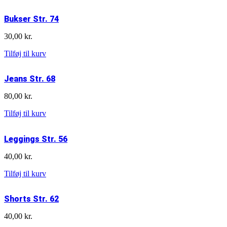
Str.
56
Bukser Str. 74
antal
30,00
kr.
Bukser
Tilføj til kurv
Str.
74
Jeans Str. 68
antal
80,00
kr.
Jeans
Tilføj til kurv
Str.
68
Leggings Str. 56
antal
40,00
kr.
Leggings
Tilføj til kurv
Str.
56
Shorts Str. 62
antal
40,00
kr.