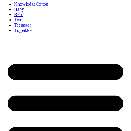
KnowledgeCotton
Baby
Børn
Tween
Teenager
Tøjpakker